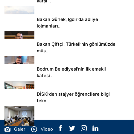
karşı ..
Bakan Gürlek, Iğdır'da adliye
lojmanları..
Bakan Çiftçi: Türkeli’nin gönlümüzde
müs..
Bodrum Belediyesi'nin ilk emekli
kafesi ..
DİSKİ’den stajyer öğrencilere bilgi
tekn..
Galeri
Video