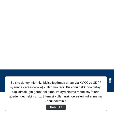
Galeri
Video
Bu site deneyimlerinizi kişiselleştirmek amacıyla KVKK ve GDPR
uyarınca çerez(cookie) kullanmaktadır. Bu konu hakkında detaylı
bilgi almak için
çerez politikası
ve
aydınlatma metni
sayfalarını
gözden geçirebilirsiniz. Sitemizi kullanarak, çerezleri kullanmamızı
kabul edersiniz.
Kabul Et