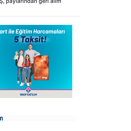
, paylarından geri alım
m