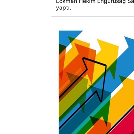
Lokman Hekim Engürüsağ Sağlı
yaptı.