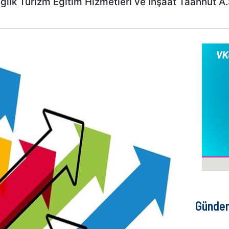
k Turizm Eğitim Hizmetleri ve İnşaat Taahhüt A.Ş
Günde