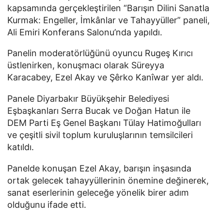
kapsamında gerçekleştirilen “Barışın Dilini Sanatla
Kurmak: Engeller, İmkânlar ve Tahayyüller” paneli,
Ali Emiri Konferans Salonu’nda yapıldı.
Panelin moderatörlüğünü oyuncu
Rugeş Kırıcı
üstlenirken, konuşmacı olarak
Süreyya
Karacabey
,
Ezel Akay
ve
Şêrko Kanîwar
yer aldı.
Panele Diyarbakır Büyükşehir Belediyesi
Eşbaşkanları Serra Bucak ve Doğan Hatun ile
DEM Parti
Eş Genel Başkanı
Tülay Hatimoğulları
ve çeşitli sivil toplum kuruluşlarının temsilcileri
katıldı.
Panelde konuşan Ezel Akay, barışın inşasında
ortak gelecek tahayyüllerinin önemine değinerek,
sanat eserlerinin geleceğe yönelik birer adım
olduğunu ifade etti.